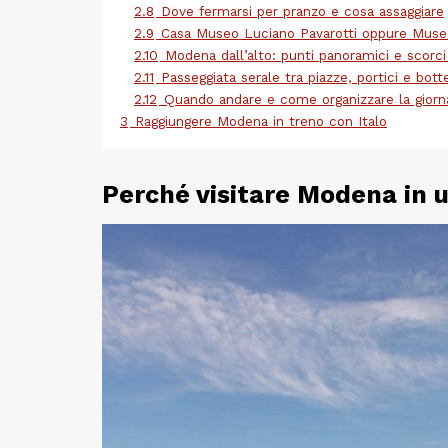
2.8
Dove fermarsi per pranzo e cosa assaggiare
2.9
Casa Museo Luciano Pavarotti oppure Museo
2.10
Modena dall’alto: punti panoramici e scorc
2.11
Passeggiata serale tra piazze, portici e bot
2.12
Quando andare e come organizzare la giorn
3
Raggiungere Modena in treno con Italo
Perché visitare Modena in 