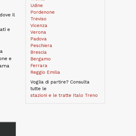
Udine
Pordenone
dove il
Treviso
Vicenza
ati e
Verona
Padova
Peschiera
 a
Brescia
ione e
Bergamo
fama
Ferrara
Reggio Emilia
Voglia di partire? Consulta
tutte le
stazioni e le tratte Italo Treno