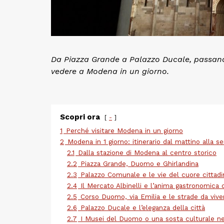
Da Piazza Grande a Palazzo Ducale, passando 
vedere a Modena in un giorno.
Scopri ora
-
1
Perché visitare Modena in un giorno
2
Modena in 1 giorno: itinerario dal mattino alla se
2.1
Dalla stazione di Modena al centro storico
2.2
Piazza Grande, Duomo e Ghirlandina
2.3
Palazzo Comunale e le vie del cuore cittadi
2.4
Il Mercato Albinelli e l’anima gastronomica
2.5
Corso Duomo, via Emilia e le strade da viver
2.6
Palazzo Ducale e l’eleganza della città
2.7
I Musei del Duomo o una sosta culturale ne