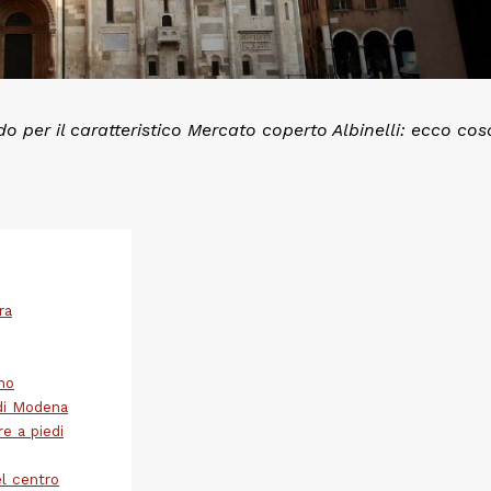
per il caratteristico Mercato coperto Albinelli: ecco cos
ra
no
 di Modena
e a piedi
l centro