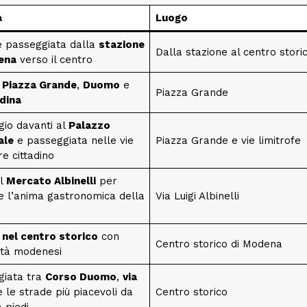
à
Luogo
e passeggiata dalla
stazione
Dalla stazione al centro stori
ena
verso il centro
a
Piazza Grande
,
Duomo
e
Piazza Grande
dina
io davanti al
Palazzo
ale
e passeggiata nelle vie
Piazza Grande e vie limitrofe
re cittadino
al
Mercato Albinelli
per
e l’anima gastronomica della
Via Luigi Albinelli
nel centro storico
con
Centro storico di Modena
ità modenesi
giata tra
Corso Duomo
,
via
 le strade più piacevoli da
Centro storico