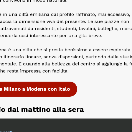
e
convivono in modo naturale.
 in una città emiliana dal profilo raffinato, mai eccessivo, 
accia la dimensione viva del presente. Le sue piazze non
traversati da residenti, studenti, tavolini, botteghe, merc
renderla così interessante per una gita breve.
ena è una città che si presta benissimo a essere esplorata
 itinerario lineare, senza dispersioni, partendo dalla staz
ntale. E quando alla bellezza del centro si aggiunge la 
che resta impressa con facilità.
a Milano a Modena con Italo
io dal mattino alla sera