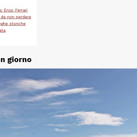
 Enzo Ferrari
i da non perdere
teghe storiche
ata
un giorno