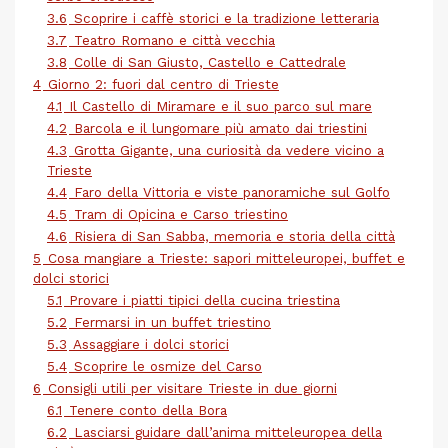
3.6
Scoprire i caffè storici e la tradizione letteraria
3.7
Teatro Romano e città vecchia
3.8
Colle di San Giusto, Castello e Cattedrale
4
Giorno 2: fuori dal centro di Trieste
4.1
Il Castello di Miramare e il suo parco sul mare
4.2
Barcola e il lungomare più amato dai triestini
4.3
Grotta Gigante, una curiosità da vedere vicino a
Trieste
4.4
Faro della Vittoria e viste panoramiche sul Golfo
4.5
Tram di Opicina e Carso triestino
4.6
Risiera di San Sabba, memoria e storia della città
5
Cosa mangiare a Trieste: sapori mitteleuropei, buffet e
dolci storici
5.1
Provare i piatti tipici della cucina triestina
5.2
Fermarsi in un buffet triestino
5.3
Assaggiare i dolci storici
5.4
Scoprire le osmize del Carso
6
Consigli utili per visitare Trieste in due giorni
6.1
Tenere conto della Bora
6.2
Lasciarsi guidare dall’anima mitteleuropea della