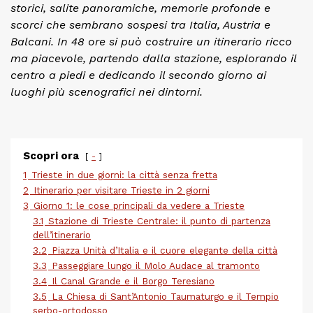
storici, salite panoramiche, memorie profonde e
scorci che sembrano sospesi tra Italia, Austria e
Balcani. In 48 ore si può costruire un itinerario ricco
ma piacevole, partendo dalla stazione, esplorando il
centro a piedi e dedicando il secondo giorno ai
luoghi più scenografici nei dintorni.
Scopri ora
-
1
Trieste in due giorni: la città senza fretta
2
Itinerario per visitare Trieste in 2 giorni
3
Giorno 1: le cose principali da vedere a Trieste
3.1
Stazione di Trieste Centrale: il punto di partenza
dell’itinerario
3.2
Piazza Unità d’Italia e il cuore elegante della città
3.3
Passeggiare lungo il Molo Audace al tramonto
3.4
Il Canal Grande e il Borgo Teresiano
3.5
La Chiesa di Sant’Antonio Taumaturgo e il Tempio
serbo-ortodosso