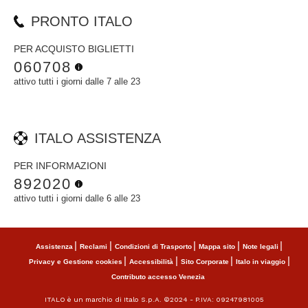
PRONTO ITALO
PER ACQUISTO BIGLIETTI
060708
attivo tutti i giorni dalle 7 alle 23
ITALO ASSISTENZA
PER INFORMAZIONI
892020
attivo tutti i giorni dalle 6 alle 23
Assistenza
Reclami
Condizioni di Trasporto
Mappa sito
Note legali
Privacy e Gestione cookies
Accessibilità
Sito Corporate
Italo in viaggio
Contributo accesso Venezia
ITALO è un marchio di Italo S.p.A. ©2024 - P.IVA: 09247981005