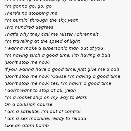
I’m gonna go, go, go
There’s no stopping me
I’m burnin’ through the sky, yeah
Two hundred degrees
That’s why they call me Mister Fahrenheit
I’m traveling at the speed of light
I wanna make a supersonic man out of you
I’m having such a good time, I’m having a ball
(Don’t stop me now)
If you wanna have a good time, just give me a call
(Don’t stop me now) ‘Cause I’m having a good time
(Don’t stop me now) Yes, I’m havin’ a good time
I don’t want to stop at all, yeah
I’m a rocket ship on my way to Mars
On a collision course
I am a satellite, I’m out of control
I am a sex machine, ready to reload
Like an atom bomb