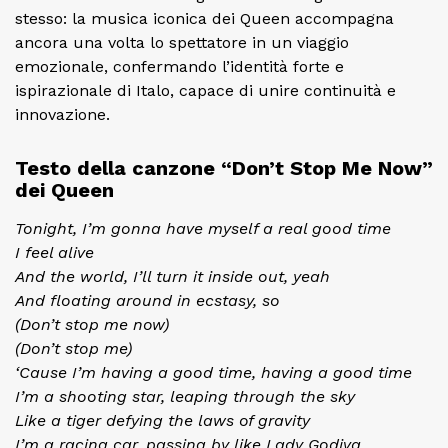
stesso: la musica iconica dei Queen accompagna
ancora una volta lo spettatore in un viaggio
emozionale, confermando l’identità forte e
ispirazionale di Italo, capace di unire continuità e
innovazione.
Testo della canzone “Don’t Stop Me Now”
dei Queen
Tonight, I’m gonna have myself a real good time
I feel alive
And the world, I’ll turn it inside out, yeah
And floating around in ecstasy, so
(Don’t stop me now)
(Don’t stop me)
‘Cause I’m having a good time, having a good time
I’m a shooting star, leaping through the sky
Like a tiger defying the laws of gravity
I’m a racing car, passing by like Lady Godiva