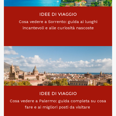
IDEE DI VIAGGIO
Cosa vedere a Sorrento: guida ai luoghi
incantevoli e alle curiosità nascoste
IDEE DI VIAGGIO
Cosa vedere a Palermo: guida completa su cosa
fare e ai migliori posti da visitare