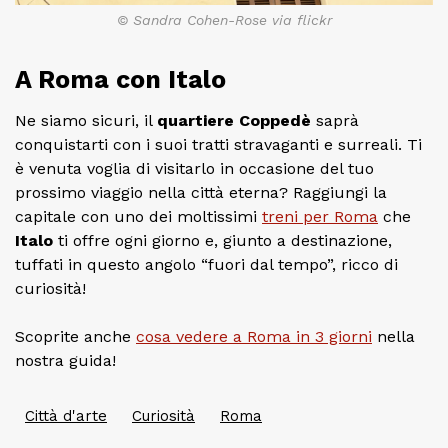
© Sandra Cohen-Rose via flickr
A Roma con Italo
Ne siamo sicuri, il
quartiere Coppedè
saprà
conquistarti con i suoi tratti stravaganti e surreali. Ti
è venuta voglia di visitarlo in occasione del tuo
prossimo viaggio nella città eterna? Raggiungi la
capitale con uno dei moltissimi
treni per Roma
che
Italo
ti offre ogni giorno e, giunto a destinazione,
tuffati in questo angolo “fuori dal tempo”, ricco di
curiosità!
Scoprite anche
cosa vedere a Roma in 3 giorni
nella
nostra guida!
Città d'arte
Curiosità
Roma