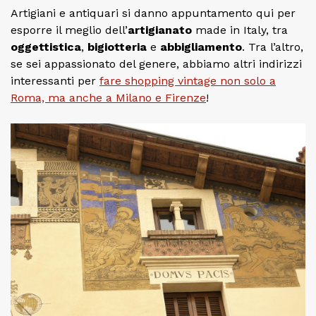
Artigiani e antiquari si danno appuntamento qui per
esporre il meglio dell’
artigianato
made in Italy, tra
oggettistica
,
bigiotteria
e
abbigliamento
. Tra l’altro,
se sei appassionato del genere, abbiamo altri indirizzi
interessanti per
fare shopping vintage non solo a
Roma, ma anche a Milano e Firenze
!