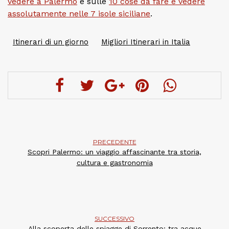
vedere a Palermo
e sulle
10 cose da fare e vedere
assolutamente nelle 7 isole siciliane
.
Itinerari di un giorno
Migliori Itinerari in Italia
PRECEDENTE
Scopri Palermo: un viaggio affascinante tra storia,
cultura e gastronomia
SUCCESSIVO
Alla scoperta delle spiagge di Sorrento: tra acque