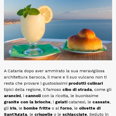
A Catania dopo aver ammirato la sua meravigliosa
architettura barocca, il mare e il suo vulcano non ti
resta che provare i gustosissimi
prodotti culinari
tipici della regione, il famoso
cibo di strada
, come gli
arancini
, i
cannoli
con la ricotta, le buonissime
granite con la brioche
, i
gelati
catanesi, le
cassate
,
gli
Iris
, le
bombe fritte
o al
forno
, le
olivette di
Sant’Agata
, le
crispelle
o le
schiacciate
. Seduto in