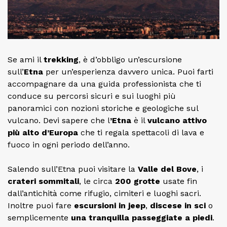
Se ami il
trekking
, è d’obbligo un’escursione
sull’
Etna
per un’esperienza davvero unica. Puoi farti
accompagnare da una guida professionista che ti
conduce su percorsi sicuri e sui luoghi più
panoramici con nozioni storiche e geologiche sul
vulcano. Devi sapere che l
’Etna
è il
vulcano attivo
più alto d’Europa
che ti regala spettacoli di lava e
fuoco in ogni periodo dell’anno.
Salendo sull’Etna puoi visitare la
Valle del Bove
, i
crateri sommitali
, le circa
200 grotte
usate fin
dall’antichità come rifugio, cimiteri e luoghi sacri.
Inoltre puoi fare
escursioni in jeep
,
discese in sci
o
semplicemente
una tranquilla passeggiate a piedi
.