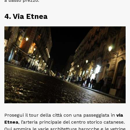
a basso prezzo.
4. Via Etnea
Prosegui il tour della città con una passeggiata in
via
Etnea
, l’arteria principale del centro storico catanese.
Qui ammira le varie architetture barocche e le vetrine