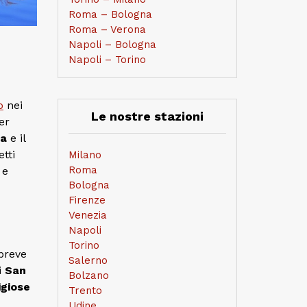
Roma – Bologna
Roma – Verona
Napoli – Bologna
Napoli – Torino
o
nei
Le nostre stazioni
er
a
e il
etti
Milano
Roma
 e
Bologna
Firenze
Venezia
Napoli
Torino
 breve
Salerno
i
San
Bolzano
igiose
Trento
Udine