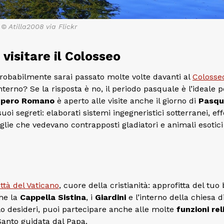
© Atilla2008 via Flickr
visitare il Colosseo
robabilmente sarai passato molte volte davanti al
Colosse
l’interno? Se la risposta è no, il periodo pasquale è l’ideale p
 Impero Romano
è aperto alle visite anche il giorno di
Pasqu
uoi segreti: elaborati sistemi ingegneristici sotterranei, eff
taglie che vedevano contrapposti gladiatori e animali esotici
ittà del Vaticano
, cuore della cristianità: approfitta del tuo
he la
Cappella Sistina
, i
Giardini
e l’interno della chiesa d
lo desideri, puoi partecipare anche alle molte
funzioni rel
Santo guidata dal Papa.