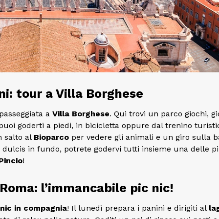
: tour a Villa Borghese
 passeggiata a
Villa Borghese
. Qui trovi un parco giochi, gi
oi goderti a piedi, in bicicletta oppure dal trenino turistic
 salto al
Bioparco
per vedere gli animali e un giro sulla b
E dulcis in fundo, potrete godervi tutti insieme una delle p
Pincio
!
Roma: l’immancabile pic nic!
 nic in compagnia
! Il lunedì prepara i panini e dirigiti al
la