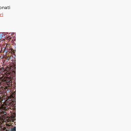
onati
ri