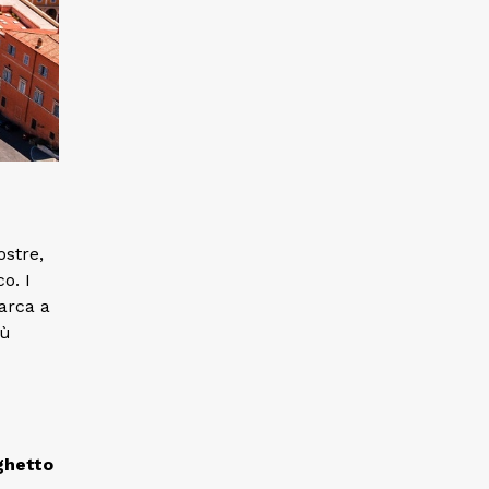
ostre,
o. I
arca a
iù
ghetto