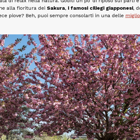
ta di relax nella natura. Goditi un po’ di riposo sui parti e
he alla fioritura dei
Sakura
,
i famosi ciliegi
giapponesi
, d
nvece piove? Beh, puoi sempre consolarti in una delle
miglio