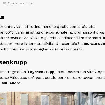
© Valiena via flickr
ls
lmente vivaci di Torino, nonché quello con la più alta
nel 2013, l’amministrazione comunale ha promosso il prog
a ferrovia di via Nizza e gli edifici adiacenti trasformarsi i
uto esprimere la loro creatività. Un esempio? Il
murale se
lpello con una verosimiglianza impressionante.
yssenkrupp
la strage della
Thyssenkrupp
, in cui persero la vita 7 oper
orso Valdocco: un’opera corale per ricordare l’avveniment
 sul lavoro
.