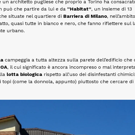
è un architetto pugliese che proprio a Torino ha consacrat
non può che partire da lui e da
“Habitat”
, un insieme di 13
che situate nel quartiere di
Barriera di Milano
, nell’ambit
atto, quasi tutte in bianco e nero, che fanno riflettere sul l
te urbano.
la
campeggia a tutta altezza sulla parete dell’edificio che o
ROA
, il cui significato è ancora incompreso o mal interpret
lla
lotta biologica
rispetto all’uso dei disinfestanti chimici
i topi (come la donnola, appunto) piuttosto che cercare di