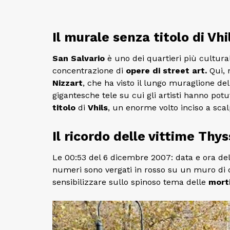
Il murale senza titolo di Vhi
San Salvario
è uno dei quartieri più cultura
concentrazione di
opere di street art.
Qui, 
Nizzart
, che ha visto il lungo muraglione dell
gigantesche tele su cui gli artisti hanno pot
titolo
di
Vhils
, un enorme volto inciso a sca
Il ricordo delle vittime Th
Le 00:53 del 6 dicembre 2007: data e ora del
numeri sono vergati in rosso su un muro di c
sensibilizzare sullo spinoso tema delle
morti