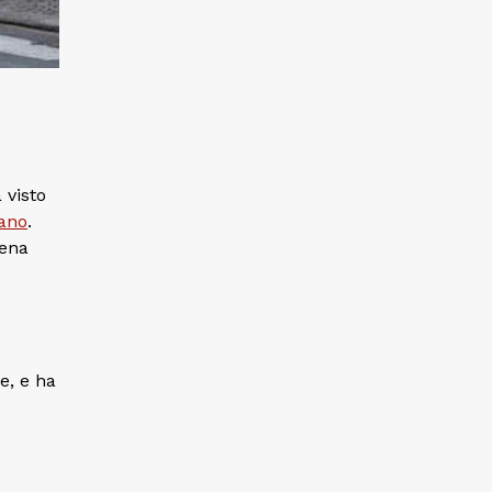
 visto
lano
.
lena
e, e ha
.