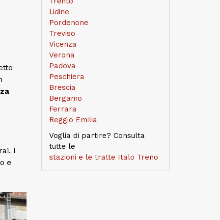
Trento
Udine
Pordenone
Treviso
Vicenza
Verona
Padova
etto
Peschiera
n
Brescia
nza
Bergamo
Ferrara
Reggio Emilia
Voglia di partire? Consulta
tutte le
ai. I
stazioni e le tratte Italo Treno
o e