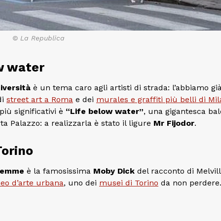
© La Republica
ow water
iversità
è un tema caro agli artisti di strada: l’abbiamo già
di
street art a Roma
e dei
murales e graffiti più belli di Mi
iù significativi è
“Life below water”
, una gigantesca ba
ta Palazzo: a realizzarla è stato il ligure
Mr Fijodor
.
Torino
iemme
è la famosissima
Moby Dick
del racconto di Melvill
o d’arte urbana
, uno dei
musei di Torino
da non perdere