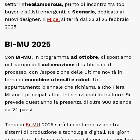
settori
TheGlamourous
, punto di incontro tra top
buyer e stilisti emergenti, e
Scenario
, dedicato ai
nuovi designer. Il
Mipel
si terrà dal 23 al 25 febbraio
2025
BI-MU 2025
Con
BI-MU
, in programma
ad ottobre
, ci spostiamo
nel campo dell’
automazione
di fabbrica e di
processo, con l’esposizione delle ultime novità in
tema di
macchine utensili e robot
. Un
appuntamento biennale che richiama a Rho Fiera
Milano i principali attori internazionali del settore. Si
prevede quest’anno la presenza di oltre 900 aziende
da 24 paesi.
Tema di
Bi-MU
2025 sarà la contaminazione tra
sistemi di produzione e tecnologie digitali. Nei giorni
di apertura, la fiera sarà accessibile per gli espositori