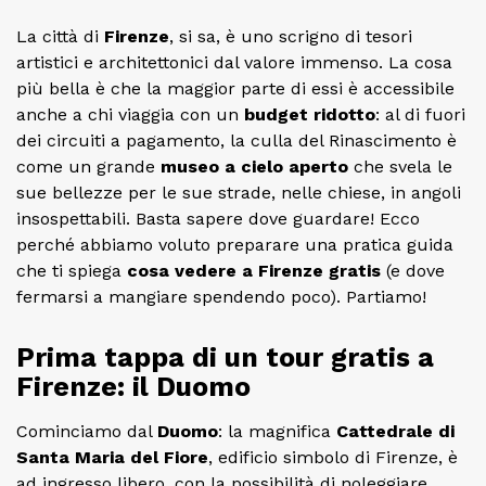
La città di
Firenze
, si sa, è uno scrigno di tesori
artistici e architettonici dal valore immenso. La cosa
più bella è che la maggior parte di essi è accessibile
anche a chi viaggia con un
budget ridotto
: al di fuori
dei circuiti a pagamento, la culla del Rinascimento è
come un grande
museo a cielo aperto
che svela le
sue bellezze per le sue strade, nelle chiese, in angoli
insospettabili. Basta sapere dove guardare! Ecco
perché abbiamo voluto preparare una pratica guida
che ti spiega
cosa vedere a Firenze gratis
(e dove
fermarsi a mangiare spendendo poco). Partiamo!
Prima tappa di un tour gratis a
Firenze: il Duomo
Cominciamo dal
Duomo
: la magnifica
Cattedrale di
Santa Maria del Fiore
, edificio simbolo di Firenze, è
ad ingresso libero, con la possibilità di noleggiare