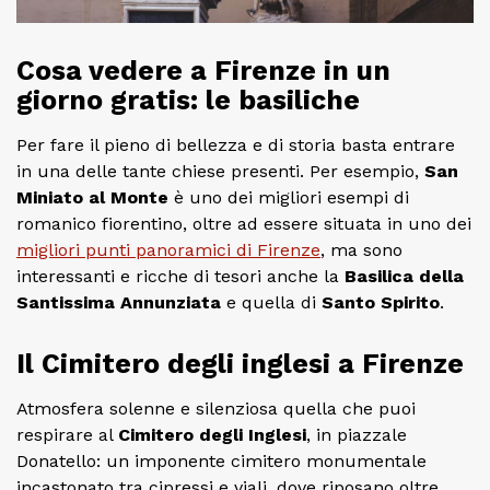
Cosa vedere a Firenze in un
giorno gratis: le basiliche
Per fare il pieno di bellezza e di storia basta entrare
in una delle tante chiese presenti. Per esempio,
San
Miniato al Monte
è uno dei migliori esempi di
romanico fiorentino, oltre ad essere situata in uno dei
migliori punti panoramici di Firenze
, ma sono
interessanti e ricche di tesori anche la
Basilica della
Santissima Annunziata
e quella di
Santo Spirito
.
Il Cimitero degli inglesi a Firenze
Atmosfera solenne e silenziosa quella che puoi
respirare al
Cimitero degli Inglesi
, in piazzale
Donatello: un imponente cimitero monumentale
incastonato tra cipressi e viali, dove riposano oltre