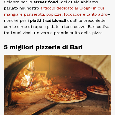
Celebre per lo
street food
-del quale abbiamo
parlato nel nostro
articolo dedicato ai luoghi in cui
mangiare panzerotti, popizze, foccacce e tanto altro
–
nonché per i
piatti tradizionali
quali le orecchiette
con le cime di rape o patate, riso e cozze; Bari coltiva
fra i suoi vicoli un vero e proprio culto della pizza.
5 migliori pizzerie di Bari