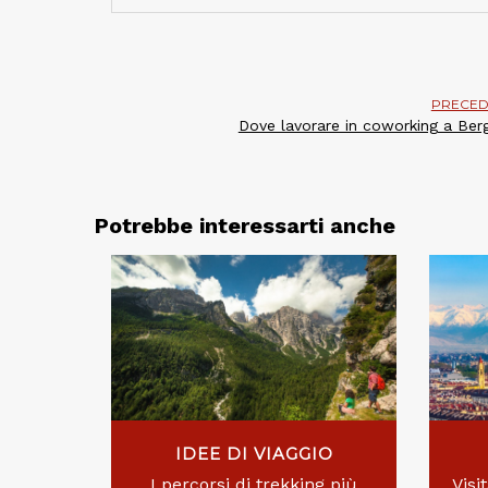
PRECED
Dove lavorare in coworking a Be
Potrebbe interessarti anche
IDEE DI VIAGGIO
I percorsi di trekking più
Visi