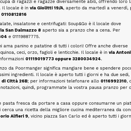
occupa di ragazzi e ragazze diversamente abili, offrendo loro l
 Il locale è in
via Giolitti 19/A
, aperto da martedì a venerdì, 
o
0110812816
alate, insalatone e centrifugati: Soup&Go è il locale dove
 Via San Dalmazzo 8
aperto sia a pranzo che a cena. Per
604
e 01119887775.
i ama panino e patatine di tutti i colori! Offre anche diverse
inoa, ceci, orzo, fagioli e lenticchie. Il locale è in
via Anton
 informazioni
01119019773 oppure 3280034924
.
nzo da Poormanger significa mangiare bene e spendere poco
imi ingredienti. Il locale è aperto tutti i giorni e ha due sedi,
 di Città 26B
; per informazioni telefonare allo
0116992310
, 
notazioni, quindi, programmate la vostra pausa pranzo per 
re pasta fresca da portare a casa oppure consumarne un piat
i cerca una ricetta della migliore cucina mediterranea da c
torio Alfieri 9
, vicino piazza San Carlo ed è aperto tutti i giorn