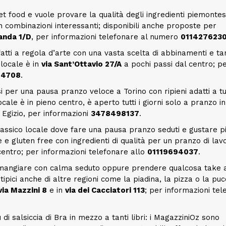
t food e vuole provare la qualità degli ingredienti piemontesi.
n combinazioni interessanti; disponibili anche proposte per
anda 1/D
, per informazioni telefonare al numero
011427623
 fatti a regola d’arte con una vasta scelta di abbinamenti e ta
 locale è in
via Sant’Ottavio 27/A
a pochi passi dal centro; p
94708
.
i per una pausa pranzo veloce a Torino con ripieni adatti a tu
ale è in pieno centro, è aperto tutti i giorni solo a pranzo i
Egizio, per informazioni
3478498137
.
lassico locale dove fare una pausa pranzo seduti e gustare pi
 e gluten free con ingredienti di qualità per un pranzo di lav
 centro; per informazioni telefonare allo
01119694037
.
 mangiare con calma seduto oppure prendere qualcosa take 
tipici anche di altre regioni come la piadina, la pizza o la puc
via Mazzini 8
e in
via dei Cacciatori 113
; per informazioni tel
di salsiccia di Bra in mezzo a tanti libri: i MagazziniOz sono