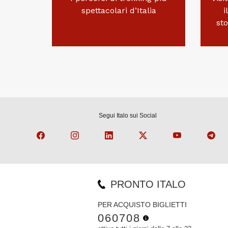
spettacolari d’Italia
i
st
Segui Italo sui Social
PRONTO ITALO
PER ACQUISTO BIGLIETTI
060708