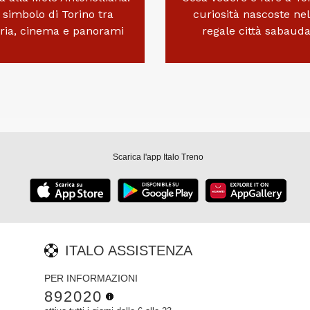
l simbolo di Torino tra
curiosità nascoste nel
oria, cinema e panorami
regale città sabaud
Scarica l'app Italo Treno
ITALO ASSISTENZA
PER INFORMAZIONI
892020