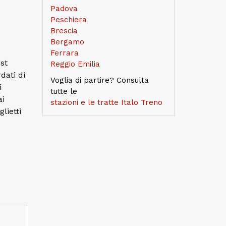
Padova
Peschiera
Brescia
Bergamo
Ferrara
ost
Reggio Emilia
dati di
Voglia di partire? Consulta
i
tutte le
ai
stazioni e le tratte Italo Treno
lietti