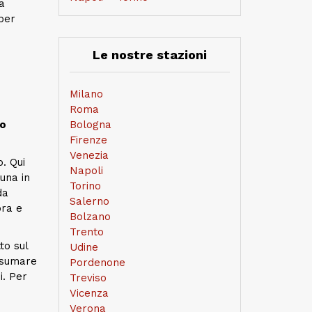
a
per
Le nostre stazioni
Milano
Roma
io
Bologna
Firenze
Venezia
. Qui
Napoli
 una in
Torino
da
Salerno
ora e
Bolzano
Trento
to sul
Udine
onsumare
Pordenone
i. Per
Treviso
Vicenza
Verona