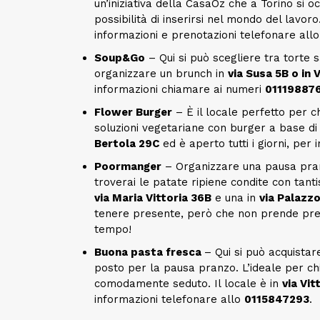
un’iniziativa della CasaOz che a Torino si 
possibilità di inserirsi nel mondo del lavoro.
informazioni e prenotazioni telefonare all
Soup&Go
– Qui si può scegliere tra torte s
organizzare un brunch in
via Susa 5B o in
informazioni chiamare ai numeri
01119887
Flower Burger
– È il locale perfetto per ch
soluzioni vegetariane con burger a base di qu
Bertola 29C
ed è aperto tutti i giorni, per
Poormanger
– Organizzare una pausa pra
troverai le patate ripiene condite con tantiss
via Maria Vittoria 36B
e una in
via Palazzo
tenere presente, però che non prende pre
tempo!
Buona pasta fresca
– Qui si può acquista
posto per la pausa pranzo. L’ideale per ch
comodamente seduto. Il locale è in
via Vit
informazioni telefonare allo
0115847293
.