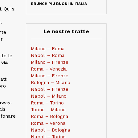
BRUNCH PIÙ BUONI IN ITALIA
 Qui si
0
.
Le nostre tratte
nte
er
Milano – Roma
Napoli – Roma
tte le
Milano – Firenze
n
via
Roma – Venezia
Milano – Firenze
atti
Bologna – Milano
oro
Napoli – Firenze
Napoli – Milano
away:
Roma – Torino
cia
Torino – Milano
efonare
Roma – Bologna
Roma – Verona
Napoli – Bologna
Napoli – Torino