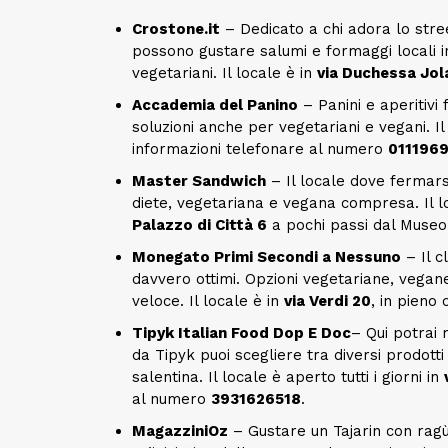
Crostone.it
– Dedicato a chi adora lo stree
possono gustare salumi e formaggi locali i
vegetariani. Il locale è in
via Duchessa Jol
Accademia del Panino
– Panini e aperitivi
soluzioni anche per vegetariani e vegani. Il
informazioni telefonare al numero
011196
Master Sandwich
– Il locale dove fermars
diete, vegetariana e vegana compresa. Il loc
Palazzo di Città 6
a pochi passi dal Museo 
Monegato Primi Secondi a Nessuno
– Il c
davvero ottimi. Opzioni vegetariane, vegane
veloce. Il locale è in
via Verdi 20
, in pieno
Tipyk Italian Food Dop E Doc
– Qui potrai
da Tipyk puoi scegliere tra diversi prodotti 
salentina. Il locale è aperto tutti i giorni in
al numero
3931626518
.
MagazziniOz
– Gustare un Tajarin con ragù 