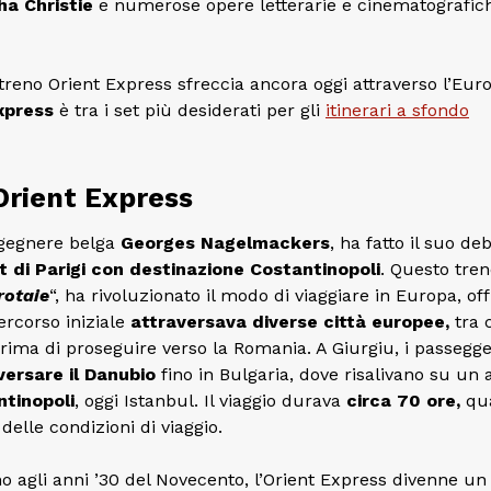
ha Christie
e numerose opere letterarie e cinematografic
 treno Orient Express sfreccia ancora oggi attraverso l’Eur
Express
è tra i set più desiderati per gli
itinerari a sfondo
’Orient Express
ingegnere belga
Georges Nagelmackers
, ha fatto il suo deb
t di Parigi con destinazione Costantinopoli
. Questo tren
rotaie
“, ha rivoluzionato il modo di viaggiare in Europa, of
ercorso iniziale
attraversava diverse città europee,
tra 
prima di proseguire verso la Romania. A Giurgiu, i passegge
versare il Danubio
fino in Bulgaria, dove risalivano su un 
ntinopoli
, oggi Istanbul. Il viaggio durava
circa 70 ore,
qua
elle condizioni di viaggio.
ino agli anni ’30 del Novecento, l’Orient Express divenne un