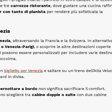
le tre
carrozze ristorante
, dove gustare una cucina raffin
r
con tanto di pianista
per rendere più sofisticata la
ezia
nezia
, attraversando la Francia e la Svizzera. In alternativ
 o Venezia-Parigi
, o scoprire le altre destinazioni coperte
ari possono essere personalizzati per includere varie destin
toccolma.
un
biglietto per Venezia
e saltare su un treno dell’Alta Veloc
ard in divisa.
ernottare a bordo
non significa sacrificare il comfort.
ono scegliere tra
cabine doppie o suite
con due cabine