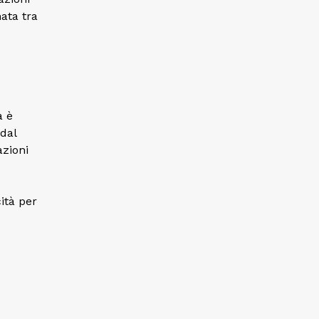
ata tra
a è
 dal
azioni
ità per