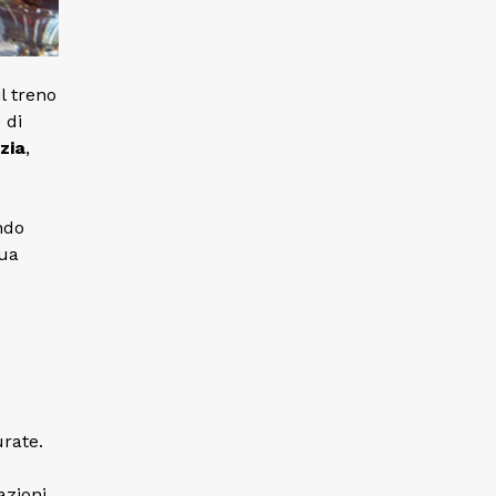
l treno
 di
zia
,
endo
sua
rate.
azioni