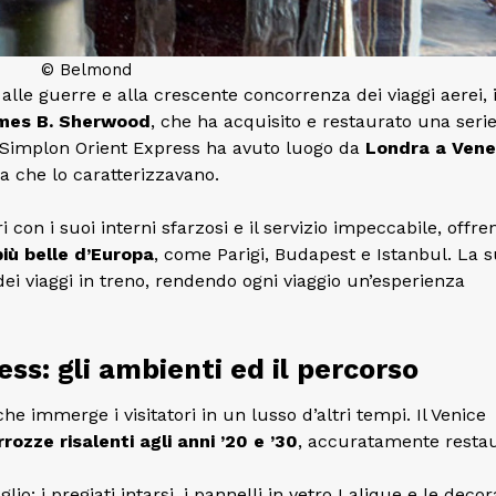
© Belmond
lle guerre e alla crescente concorrenza dei viaggi aerei, i
mes B. Sherwood
, che ha acquisito e restaurato una serie
e Simplon Orient Express ha avuto luogo da
Londra a Vene
a che lo caratterizzavano.
ri con i suoi interni sfarzosi e il servizio impeccabile, offr
più belle d’Europa
, come Parigi, Budapest e Istanbul. La 
ei viaggi in treno, rendendo ogni viaggio un’esperienza
ss: gli ambienti ed il percorso
he immerge i visitatori in un lusso d’altri tempi. Il Venice
rrozze risalenti agli anni ’20 e ’30
, accuratamente restau
o: i pregiati intarsi, i pannelli in vetro Lalique e le decor