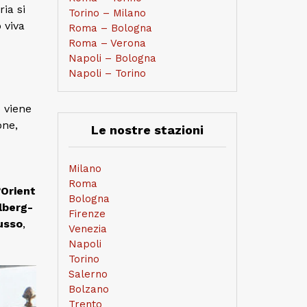
ia si
Torino – Milano
 viva
Roma – Bologna
Roma – Verona
Napoli – Bologna
Napoli – Torino
 viene
one,
Le nostre stazioni
Milano
Roma
’Orient
Bologna
lberg-
Firenze
usso
,
Venezia
Napoli
Torino
Salerno
Bolzano
Trento