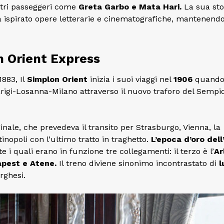
ustri passeggeri come
Greta Garbo e Mata Hari.
La sua stor
 ispirato opere letterarie e cinematografiche, mantenendo
n Orient Express
1883, Il
Simplon Orient
inizia i suoi viaggi nel
1906
quando
rigi-Losanna-Milano attraverso il nuovo traforo del Sempi
inale, che prevedeva il transito per Strasburgo, Vienna, la
inopoli con l’ultimo tratto in traghetto.
L’epoca d’oro dell
 i quali erano in funzione tre collegamenti: il terzo è l’
Ar
apest e Atene.
Il treno diviene sinonimo incontrastato di
l
orghesi.