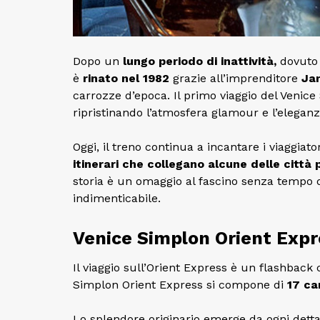
Dopo un
lungo periodo di inattività,
dovuto a
è
rinato nel 1982
grazie all’imprenditore
Ja
carrozze d’epoca. Il primo viaggio del Venic
ripristinando l’atmosfera glamour e l’eleganz
Oggi, il treno continua a incantare i viaggiato
itinerari che collegano alcune delle città 
storia è un omaggio al fascino senza tempo d
indimenticabile.
Venice Simplon Orient Expre
Il viaggio sull’Orient Express è un flashback c
Simplon Orient Express si compone di
17 ca
Lo splendore originario emerge da ogni dettagli