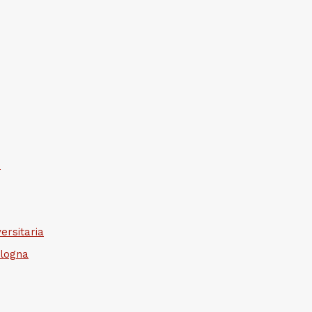
)
ersitaria
ologna