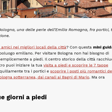
logna, una delle perle dell’Emilia Romagna, fra portici, t
zione.
mici nei migliori locali della città
? Con questa
mini gui
apoluogo emiliano. Per visitare Bologna non hai bisogno di
semplicemente a piedi. Il centro storico della città racchiu
tro puoi iniziare la tua
visita a piedi e scoprire le 7 tappe
quillamente tra i portici e
scoprire i posti più romantici de
Bologna sotterranea, dai canali ai Bagni di Mario
. Ma ora
e giorni a piedi