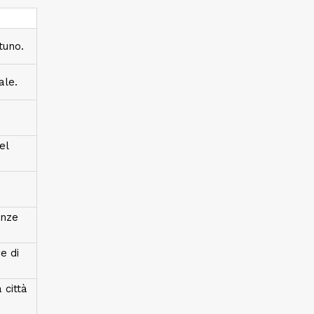
tuno.
ale.
el
anze
e di
 città