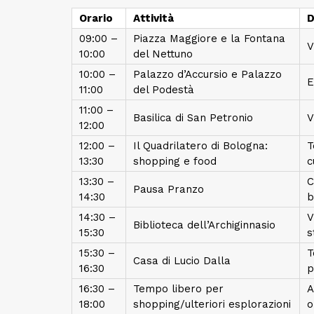
Orario
Attività
D
09:00 –
Piazza Maggiore e la Fontana
V
10:00
del Nettuno
10:00 –
Palazzo d’Accursio e Palazzo
E
11:00
del Podestà
11:00 –
Basilica di San Petronio
V
12:00
12:00 –
Il Quadrilatero di Bologna:
T
13:30
shopping e food
c
13:30 –
C
Pausa Pranzo
14:30
b
14:30 –
V
Biblioteca dell’Archiginnasio
15:30
s
15:30 –
T
Casa di Lucio Dalla
16:30
p
16:30 –
Tempo libero per
A
18:00
shopping/ulteriori esplorazioni
o