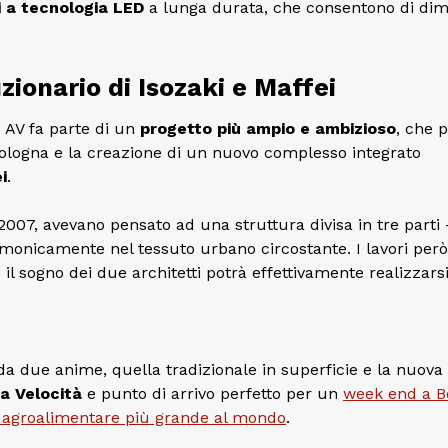
i a tecnologia LED
a lunga durata, che consentono di dim
uzionario di Isozaki e Maffei
 AV fa parte di un
progetto più ampio e ambizioso
, che 
 Bologna e la creazione di un nuovo complesso integrato
i
.
el 2007, avevano pensato ad una struttura divisa in tre parti 
rmonicamente nel tessuto urbano circostante. I lavori per
e il sogno dei due architetti potrà effettivamente realizzarsi
 due anime, quella tradizionale in superficie e la nuova
ta Velocità
e punto di arrivo perfetto per un
week end a B
co agroalimentare più grande al mondo
.