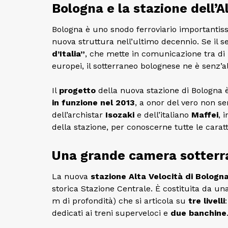
Bologna e la stazione dell’A
Bologna è uno snodo ferroviario importantiss
nuova struttura nell’ultimo decennio. Se il s
d’Italia”
, che mette in comunicazione tra di l
europei, il sotterraneo bolognese ne è senz’a
Il
progetto
della nuova stazione di Bologna è
in funzione nel 2013
, a onor del vero non se
dell’archistar
Isozaki
e dell’italiano
Maffei
, 
della stazione, per conoscerne tutte le caratt
Una grande camera sotterran
La nuova
stazione Alta Velocità di Bologn
storica Stazione Centrale. È costituita da u
m di profondità) che si articola su
tre livelli
dedicati ai treni superveloci e
due banchine