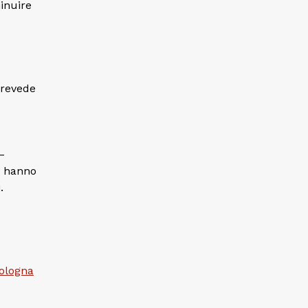
inuire
prevede
–
ò hanno
.
ologna