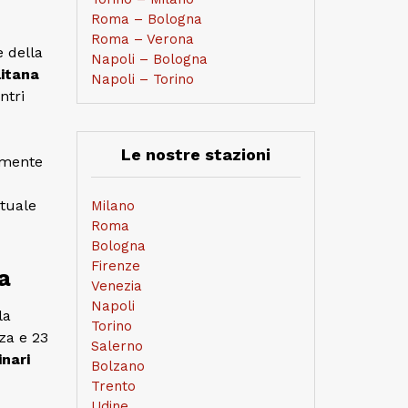
Roma – Bologna
Roma – Verona
e della
Napoli – Bologna
itana
Napoli – Torino
ntri
Le nostre stazioni
almente
rtuale
Milano
Roma
Bologna
Firenze
a
Venezia
Napoli
la
Torino
za e 23
Salerno
inari
Bolzano
Trento
Udine