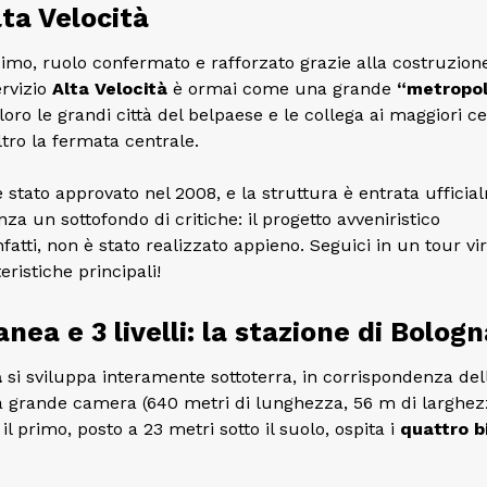
lta Velocità
imo, ruolo confermato e rafforzato grazie alla costruzion
ervizio
Alta Velocità
è ormai come una grande
“metropol
oro le grandi città del belpaese e le collega ai maggiori ce
ltro la fermata centrale.
 stato approvato nel 2008, e la struttura è entrata uffici
nza un sottofondo di critiche: il progetto avveniristico
infatti, non è stato realizzato appieno. Seguici in un tour vi
eristiche principali!
ea e 3 livelli: la stazione di Bologn
a
si sviluppa interamente sottoterra, in corrispondenza del
na grande camera (640 metri di lunghezza, 56 m di larghez
: il primo, posto a 23 metri sotto il suolo, ospita i
quattro b
.