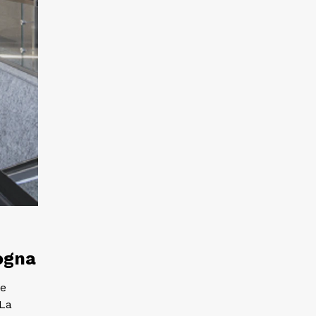
logna
te
 La