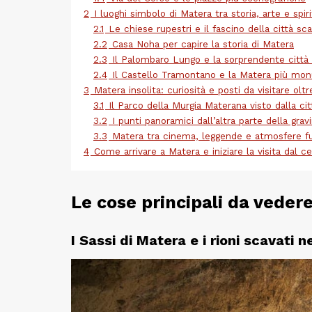
2
I luoghi simbolo di Matera tra storia, arte e spiri
2.1
Le chiese rupestri e il fascino della città sc
2.2
Casa Noha per capire la storia di Matera
2.3
Il Palombaro Lungo e la sorprendente città
2.4
Il Castello Tramontano e la Matera più mo
3
Matera insolita: curiosità e posti da visitare oltre
3.1
Il Parco della Murgia Materana visto dalla cit
3.2
I punti panoramici dall’altra parte della grav
3.3
Matera tra cinema, leggende e atmosfere f
4
Come arrivare a Matera e iniziare la visita dal c
Le cose principali da veder
I Sassi di Matera e i rioni scavati n