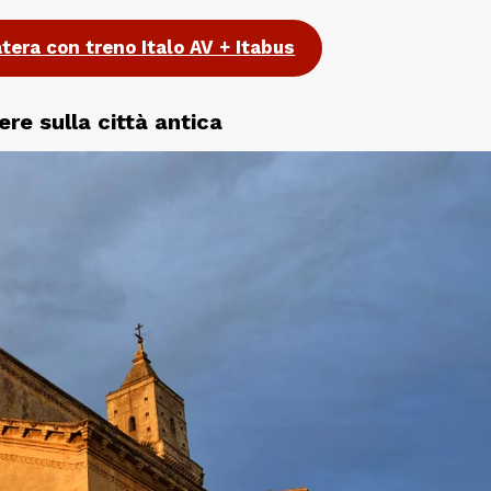
era con treno Italo AV + Itabus
ere sulla città antica