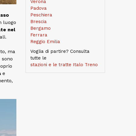
Verona
Padova
sso
Peschiera
Brescia
n luogo
Bergamo
ate nel
Ferrara
li.
Reggio Emilia
ato, ma
Voglia di partire? Consulta
tutte le
 sono
stazioni e le tratte Italo Treno
roprio
a
e
mento,