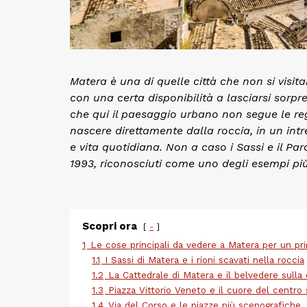
Matera è una di quelle città che non si visit
con una certa disponibilità a lasciarsi sorpr
che qui il paesaggio urbano non segue le rego
nascere direttamente dalla roccia, in un in
e vita quotidiana. Non a caso i Sassi e il 
1993, riconosciuti come uno degli esempi più
Scopri ora
-
1
Le cose principali da vedere a Matera per un pr
1.1
I Sassi di Matera e i rioni scavati nella roccia
1.2
La Cattedrale di Matera e il belvedere sulla 
1.3
Piazza Vittorio Veneto e il cuore del centro 
1.4
Via del Corso e le piazze più scenografiche