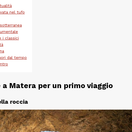
tualità
avata nel tufo
 sotterranea
numentale
 i classici
tà
ina
uori dal tempo
entro
e a Matera per un primo viaggio
ella roccia