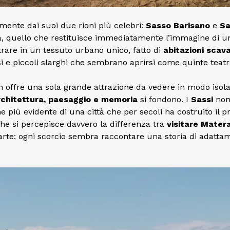
mente dai suoi due rioni più celebri:
Sasso Barisano
e
Sa
ittà, quello che restituisce immediatamente l’immagine di u
rare in un tessuto urbano unico, fatto di
abitazioni scav
si e piccoli slarghi che sembrano aprirsi come quinte teatra
n offre una sola grande attrazione da vedere in modo isol
rchitettura, paesaggio e memoria
si fondono. I
Sassi
non
 più evidente di una città che per secoli ha costruito il p
i che si percepisce davvero la differenza tra
visitare Mater
arte: ogni scorcio sembra raccontare una storia di adatta