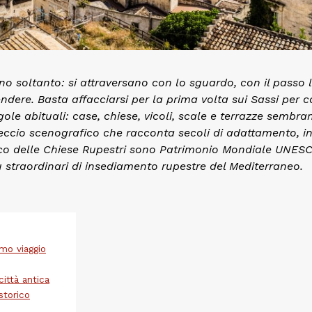
ano soltanto: si attraversano con lo sguardo, con il passo 
endere. Basta affacciarsi per la prima volta sui Sassi per c
le abituali: case, chiese, vicoli, scale e terrazze sembra
treccio scenografico che racconta secoli di adattamento, 
Parco delle Chiese Rupestri sono Patrimonio Mondiale UNES
 straordinari di insediamento rupestre del Mediterraneo.
imo viaggio
città antica
storico