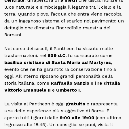
centrale
, un’apertura di
9 metri
che lascia filtrare la
luce naturale e simboleggia il legame tra il cielo e la
terra. Quando piove, l’acqua che entra viene raccolta
da un ingegnoso sistema di scarico nel pavimento: un
dettaglio che dimostra l’incredibile maestria dei
Romani.
Nel corso dei secoli, il Pantheon ha vissuto molte
trasformazioni: nel
609 d.C.
fu consacrato come
basilica cristiana di Santa Maria ad Martyres
,
evento che ne ha garantito la conservazione fino a
oggi. All’interno riposano grandi personalità della
storia italiana, come
Raffaello Sanzio
e i
re d’Italia
Vittorio Emanuele II
e
Umberto I
.
La visita al Pantheon è oggi
gratuita
e rappresenta
una delle esperienze più suggestive di Roma. È
aperto tutti i giorni dalle
9:00 alle 19:00
(con ultimo
ingresso alle 18:45). Un consiglio: se puoi, visita il