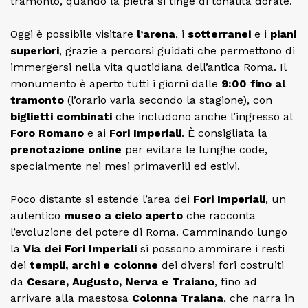
tramonto, quando la pietra si tinge di tonalità dorate.
Oggi è possibile visitare
l’arena
, i
sotterranei
e i
piani
superiori
, grazie a percorsi guidati che permettono di
immergersi nella vita quotidiana dell’antica Roma. Il
monumento è aperto tutti i giorni dalle
9:00 fino al
tramonto
(l’orario varia secondo la stagione), con
biglietti combinati
che includono anche l’ingresso al
Foro Romano
e ai
Fori Imperiali
. È consigliata la
prenotazione online
per evitare le lunghe code,
specialmente nei mesi primaverili ed estivi.
Poco distante si estende l’area dei
Fori Imperiali
, un
autentico
museo a cielo aperto
che racconta
l’evoluzione del potere di Roma. Camminando lungo
la
Via dei Fori Imperiali
si possono ammirare i resti
dei
templi, archi e colonne
dei diversi fori costruiti
da
Cesare, Augusto, Nerva e Traiano
, fino ad
arrivare alla maestosa
Colonna Traiana
, che narra in