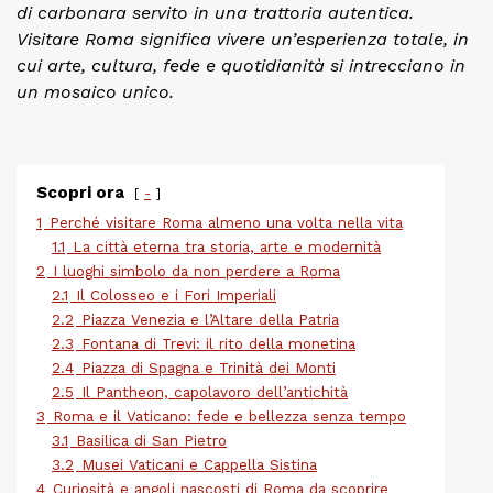
di carbonara servito in una trattoria autentica.
Visitare Roma significa vivere un’esperienza totale, in
cui arte, cultura, fede e quotidianità si intrecciano in
un mosaico unico.
Scopri ora
-
1
Perché visitare Roma almeno una volta nella vita
1.1
La città eterna tra storia, arte e modernità
2
I luoghi simbolo da non perdere a Roma
2.1
Il Colosseo e i Fori Imperiali
2.2
Piazza Venezia e l’Altare della Patria
2.3
Fontana di Trevi: il rito della monetina
2.4
Piazza di Spagna e Trinità dei Monti
2.5
Il Pantheon, capolavoro dell’antichità
3
Roma e il Vaticano: fede e bellezza senza tempo
3.1
Basilica di San Pietro
3.2
Musei Vaticani e Cappella Sistina
4
Curiosità e angoli nascosti di Roma da scoprire