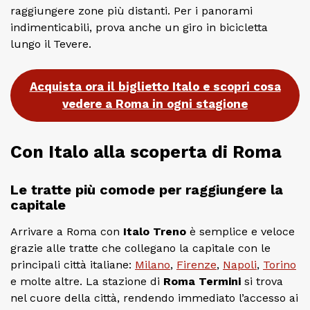
raggiungere zone più distanti. Per i panorami
indimenticabili, prova anche un giro in bicicletta
lungo il Tevere.
Acquista ora il biglietto Italo e scopri cosa
vedere a Roma in ogni stagione
Con Italo alla scoperta di Roma
Le tratte più comode per raggiungere la
capitale
Arrivare a Roma con
Italo Treno
è semplice e veloce
grazie alle tratte che collegano la capitale con le
principali città italiane:
Milano
,
Firenze
,
Napoli
,
Torino
e molte altre. La stazione di
Roma Termini
si trova
nel cuore della città, rendendo immediato l’accesso ai