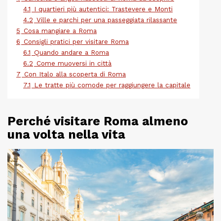
4.1
I quartieri più autentici: Trastevere e Monti
4.2
Ville e parchi per una passeggiata rilassante
5
Cosa mangiare a Roma
6
Consigli pratici per visitare Roma
6.1
Quando andare a Roma
6.2
Come muoversi in città
7
Con Italo alla scoperta di Roma
7.1
Le tratte più comode per raggiungere la capitale
Perché visitare Roma almeno
una volta nella vita