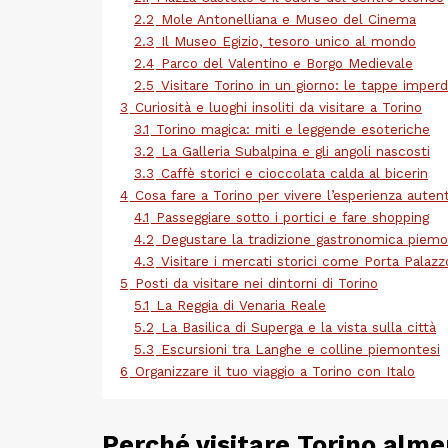
2.2
Mole Antonelliana e Museo del Cinema
2.3
Il Museo Egizio, tesoro unico al mondo
2.4
Parco del Valentino e Borgo Medievale
2.5
Visitare Torino in un giorno: le tappe imperdi
3
Curiosità e luoghi insoliti da visitare a Torino
3.1
Torino magica: miti e leggende esoteriche
3.2
La Galleria Subalpina e gli angoli nascosti
3.3
Caffè storici e cioccolata calda al bicerin
4
Cosa fare a Torino per vivere l’esperienza auten
4.1
Passeggiare sotto i portici e fare shopping
4.2
Degustare la tradizione gastronomica piem
4.3
Visitare i mercati storici come Porta Palazz
5
Posti da visitare nei dintorni di Torino
5.1
La Reggia di Venaria Reale
5.2
La Basilica di Superga e la vista sulla città
5.3
Escursioni tra Langhe e colline piemontesi
6
Organizzare il tuo viaggio a Torino con Italo
Perché visitare Torino alme