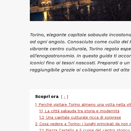
Torino, elegante capitale sabauda incastonat
ad ogni angolo. Conosciuta come culla del R
vibrante centro culturale, Torino regala espe
all’enogastronomia. In questa guida ti acco
iconici fino ai tesori nascosti. Preparati a u
raggiungibile grazie ai collegamenti ad alta v
Scopri ora
-
1
Perché visitare Torino almeno una volta nella vi
1.1
La città sabauda tra storia e modernità
1.2
Una capitale culturale ricca di sorprese
2
Cosa vedere a Torino: i luoghi principali da non
2.1
Piazza Castello e il cuore del centro storico