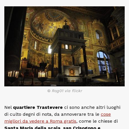
© Rog01 via flickr
Nel
quartiere Trastevere
ci sono anche altri luoghi
di culto degni di nota, da annoverare tra le
cose
migliori da vedere a Roma gratis
, come le chiese di
Santa Maria della scala
,
san Crisogono e