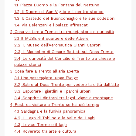
1.1
Piazza Duomo e la Fontana del Nettuno
1.2
Il Duomo di San Vigilio e il centro storico
1.3
Il Castello del Buonconsiglio e le sue collezioni
1.4
Via Belenzani e i palazzi affrescati
2
Cosa visitare a Trento tra musei, storia e curiosità
2.1
Il MUSE e il quartiere delle Albere
2.2
Il Museo dell’Aeronautica Gianni Caproni
2.3
Il Mausoleo di Cesare Battisti sul Doss Trento
2.4
Le curiosità del Concilio di Trento tra chiese e
palazzi storici
3
Cosa fare a Trento all’aria aperta
3.1
Una passeggiata lungo l’Adige
3.2
Salire al Doss Trento per vedere la città dall’alto
3.3
Esplorare i giardini e i parchi urbani
3.4
Scoprire i dintorni tra laghi, vigne e montagne
4
Posti da visitare a Trento se hai più tempo
4.1
Sardagna e la funivia panoramica
4.2
Il Lago di Toblino e la Valle dei Laghi
4.3
Levico Terme e il lago
4.4
Rovereto tra arte e cultura