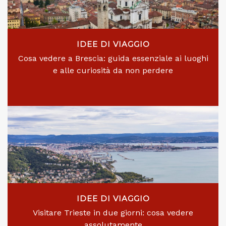
IDEE DI VIAGGIO
Cosa vedere a Brescia: guida essenziale ai luoghi
e alle curiosità da non perdere
IDEE DI VIAGGIO
Visitare Trieste in due giorni: cosa vedere
assolutamente