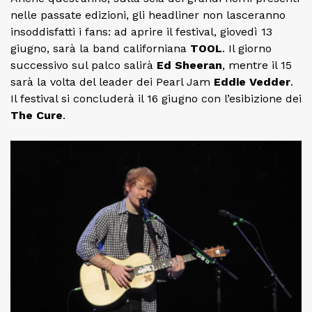
nelle passate edizioni, gli headliner non lasceranno
insoddisfatti i fans: ad aprire il festival, giovedì 13
giugno, sarà la band californiana
TOOL
. Il giorno
successivo sul palco salirà
Ed Sheeran
, mentre il 15
sarà la volta del leader dei Pearl Jam
Eddie Vedder
.
Il festival si concluderà il 16 giugno con l’esibizione dei
The Cure
.