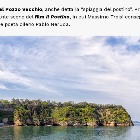
el Pozzo Vecchio
, anche detta la “spiaggia del postino”. P
 tante scene del
film
Il Postino
, in cui Massimo Troisi cons
bre poeta cileno Pablo Neruda.