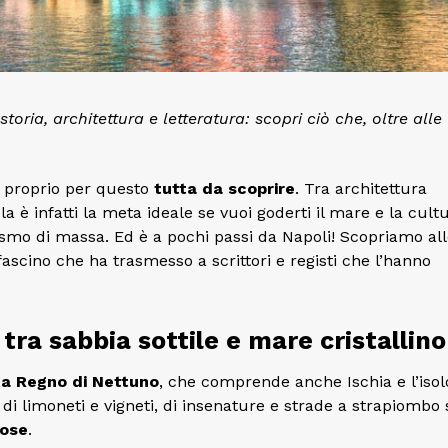
toria, architettura e letteratura: scopri ciò che, oltre alle
 proprio per questo
tutta da scoprire
. Tra architettura
la è infatti la meta ideale se vuoi goderti il mare e la cult
rismo di massa. Ed è a pochi passi da Napoli! Scopriamo al
l fascino che ha trasmesso a scrittori e registi che l’hanno
 tra sabbia sottile e mare cristallino
ta Regno di Nettuno
, che comprende anche Ischia e l’isolo
 di limoneti e vigneti, di insenature e strade a strapiombo 
iose
.