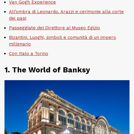
Van Gogh Experience
All’ombra di Leonardo. Arazzi e cerimonie alla corte
dei papi
Passeggiate del Direttore al Museo Egizio
Bizantini. Luoghi, simboli e comunità di un impero
millenario
Con Italo a Torino
1. The World of Banksy