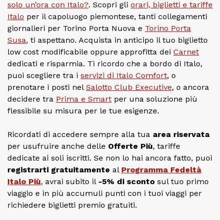
solo un’ora con Italo?
. Scopri gli
orari, biglietti e tariffe
Italo
per il capoluogo piemontese, tanti collegamenti
giornalieri per Torino Porta Nuova e
Torino Porta
Susa
, ti aspettano. Acquista in anticipo il tuo biglietto
low cost modificabile oppure approfitta dei
Carnet
dedicati e risparmia. Ti ricordo che a bordo di Italo,
puoi scegliere tra i
servizi di Italo Comfort
, o
prenotare i posti nel
Salotto Club Executive
, o ancora
decidere tra
Prima e Smart
per una soluzione più
flessibile su misura per le tue esigenze.
Ricordati di accedere sempre alla tua
area riservata
per usufruire anche delle
Offerte Più
, tariffe
dedicate ai soli iscritti. Se non lo hai ancora fatto, puoi
registrarti gratuitamente
al
Programma Fedeltà
Italo Più
, avrai subito il
-5% di sconto
sul tuo primo
viaggio e in più accumuli punti con i tuoi viaggi per
richiedere biglietti premio gratuiti.