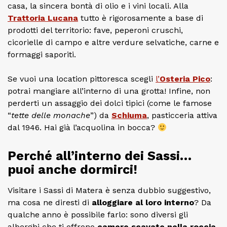
casa, la sincera bontà di olio e i vini locali. Alla
Trattoria Lucana
tutto è rigorosamente a base di
prodotti del territorio: fave, peperoni cruschi,
cicorielle di campo e altre verdure selvatiche, carne e
formaggi saporiti.
Se vuoi una location pittoresca scegli
l’
Osteria Pico
:
potrai mangiare all’interno di una grotta! Infine, non
perderti un assaggio dei dolci tipici (come le famose
“
tette delle monache
”) da
Schiuma
, pasticceria attiva
dal 1946. Hai già l’acquolina in bocca?
Perché all’interno dei Sassi…
puoi anche dormirci!
Visitare i Sassi di Matera è senza dubbio suggestivo,
ma cosa ne diresti di
alloggiare al loro interno
? Da
qualche anno è possibile farlo: sono diversi gli
alberghi che ti offrono
camere scavate nella roccia