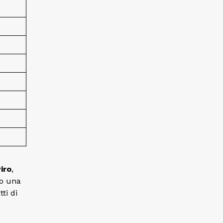
iro
,
o una
ti di