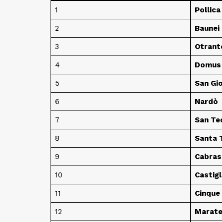
1
Pollica
2
Baunei
3
Otrant
4
Domus 
5
San Gio
6
Nardò
7
San Te
8
Santa T
9
Cabras
10
Castigl
11
Cinque
12
Marat