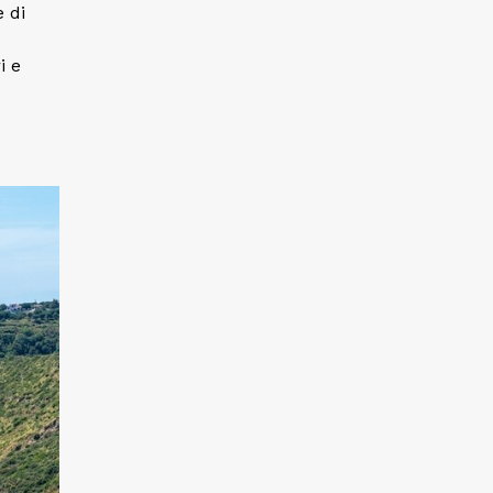
 di
i e