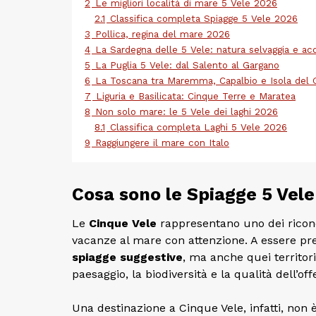
2
Le migliori località di mare 5 Vele 2026
2.1
Classifica completa Spiagge 5 Vele 2026
3
Pollica, regina del mare 2026
4
La Sardegna delle 5 Vele: natura selvaggia e ac
5
La Puglia 5 Vele: dal Salento al Gargano
6
La Toscana tra Maremma, Capalbio e Isola del G
7
Liguria e Basilicata: Cinque Terre e Maratea
8
Non solo mare: le 5 Vele dei laghi 2026
8.1
Classifica completa Laghi 5 Vele 2026
9
Raggiungere il mare con Italo
Cosa sono le Spiagge 5 Vele
Le
Cinque Vele
rappresentano uno dei ricon
vacanze al mare con attenzione. A essere pr
spiagge suggestive
, ma anche quei territor
paesaggio, la biodiversità e la qualità dell’off
Una destinazione a Cinque Vele, infatti, non 