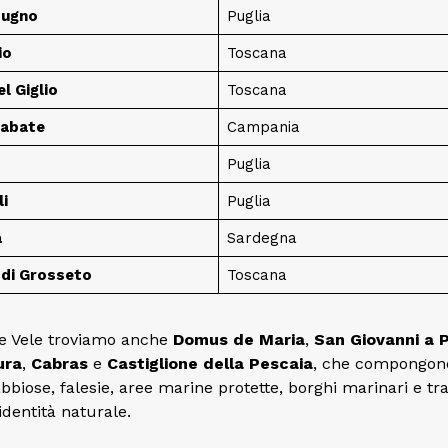
dugno
Puglia
io
Toscana
el Giglio
Toscana
labate
Campania
Puglia
li
Puglia
a
Sardegna
 di Grosseto
Toscana
ue Vele troviamo anche
Domus de Maria
,
San Giovanni a P
ura
,
Cabras
e
Castiglione della Pescaia
, che compongon
bbiose, falesie, aree marine protette, borghi marinari e trat
identità naturale.