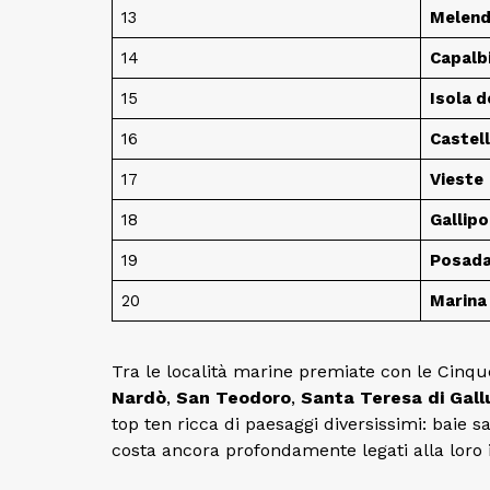
13
Melen
14
Capalb
15
Isola d
16
Castel
17
Vieste
18
Gallipo
19
Posad
20
Marina
Tra le località marine premiate con le Cinq
Nardò
,
San Teodoro
,
Santa Teresa di Gall
top ten ricca di paesaggi diversissimi: baie sa
costa ancora profondamente legati alla loro 