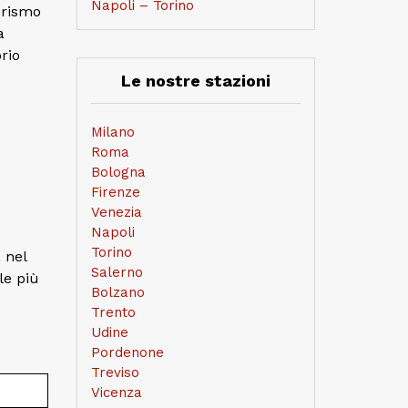
Napoli – Torino
turismo
a
rio
Le nostre stazioni
Milano
Roma
Bologna
Firenze
Venezia
Napoli
Torino
, nel
Salerno
le più
Bolzano
Trento
Udine
Pordenone
Treviso
Vicenza