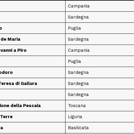
Campania
Sardegna
o
Puglia
de Maria
Sardegna
vanni a Piro
Campania
Puglia
odoro
Sardegna
eresa di Gallura
Sardegna
Sardegna
ione della Pescaia
Toscana
 Terre
Liguria
ea
Basilicata