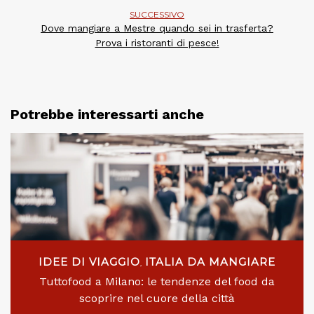
SUCCESSIVO
Dove mangiare a Mestre quando sei in trasferta?
Prova i ristoranti di pesce!
Potrebbe interessarti anche
IDEE DI VIAGGIO
ITALIA DA MANGIARE
,
Tuttofood a Milano: le tendenze del food da
scoprire nel cuore della città