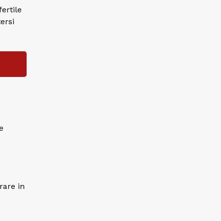
ertile
ersi
e
rare in