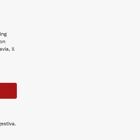
ing
con
via, il
estiva.