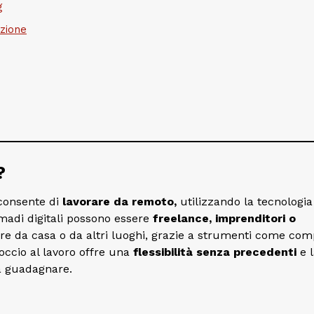
g
zione
?
 consente di
lavorare da remoto,
utilizzando la tecnologia
nomadi digitali possono essere
freelance, imprenditori o
rare da casa o da altri luoghi, grazie a strumenti come co
occio al lavoro offre una
flessibilità senza precedenti
e l
a guadagnare.