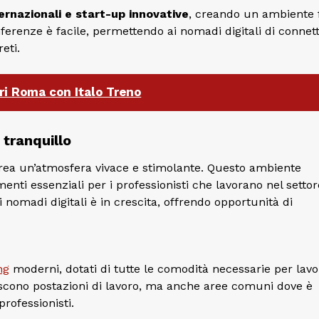
ernazionali e start-up innovative
, creando un ambiente f
nferenze è facile, permettendo ai nomadi digitali di connett
eti.
ri Roma con Italo Treno
 tranquillo
rea un’atmosfera vivace e stimolante. Questo ambiente
menti essenziali per i professionisti che lavorano nel settor
i nomadi digitali è in crescita, offrendo opportunità di
ng
moderni, dotati di tutte le comodità necessarie per lavo
iscono postazioni di lavoro, ma anche aree comuni dove è
professionisti.