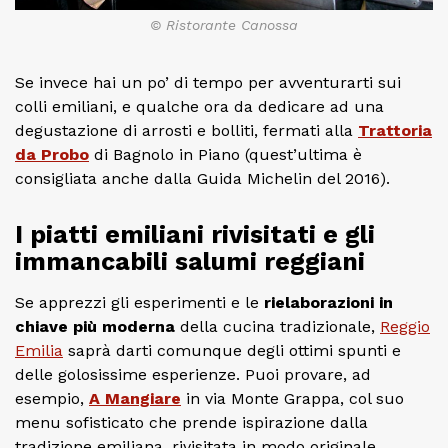
© Ristorante Canossa
Se invece hai un po’ di tempo per avventurarti sui
colli emiliani, e qualche ora da dedicare ad una
degustazione di arrosti e bolliti, fermati alla
Trattoria
da Probo
di Bagnolo in Piano (quest’ultima è
consigliata anche dalla Guida Michelin del 2016).
I piatti emiliani rivisitati e gli
immancabili salumi reggiani
Se apprezzi gli esperimenti e le
rielaborazioni in
chiave più moderna
della cucina tradizionale,
Reggio
Emilia
saprà darti comunque degli ottimi spunti e
delle golosissime esperienze. Puoi provare, ad
esempio,
A Mangiare
in via Monte Grappa, col suo
menu sofisticato che prende ispirazione dalla
tradizione emiliana, rivisitata in modo originale.