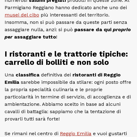
numerosi
salumi pregiati
prodotti in queste zone. Al
Parmigiano Reggiano hanno dedicato anche uno dei
musei del cibo
più interessanti del territorio.
Insomma, non si può passare da queste parti senza
assaggiare nulla, anzi: si può
passare da qui
proprio
per
assaggiare tutto
!
I ristoranti e le trattorie tipiche:
carrello di bolliti e non solo
Una
classifica
definitiva dei
ristoranti di Reggio
Emilia
sarebbe impossibile da stilare: ogni posto offre
la propria specialità culinaria e le proprie
particolarità in termine di servizio, di accoglienza e di
ambientazione. Abbiamo scelto in base ad alcuni
cavalli di battaglia: sappiamo che la tentazione di
provarli tutti sarà forte!
Se rimani nel centro di
Reggio Emilia
e vuoi gustarti