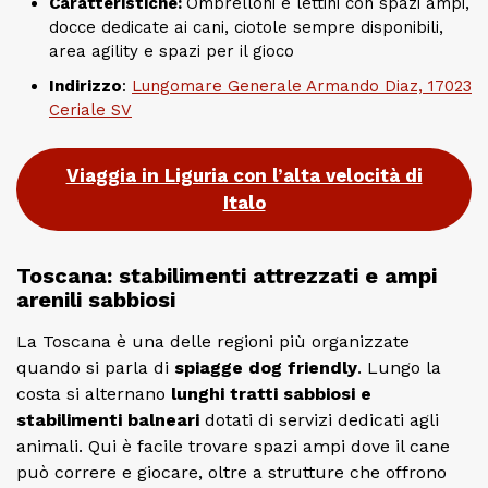
Caratteristiche:
Ombrelloni e lettini con spazi ampi,
docce dedicate ai cani, ciotole sempre disponibili,
area agility e spazi per il gioco
Indirizzo
:
Lungomare Generale Armando Diaz, 17023
Ceriale SV
Viaggia in Liguria con l’alta velocità di
Italo
Toscana: stabilimenti attrezzati e ampi
arenili sabbiosi
La Toscana è una delle regioni più organizzate
quando si parla di
spiagge dog friendly
. Lungo la
costa si alternano
lunghi tratti sabbiosi e
stabilimenti balneari
dotati di servizi dedicati agli
animali. Qui è facile trovare spazi ampi dove il cane
può correre e giocare, oltre a strutture che offrono