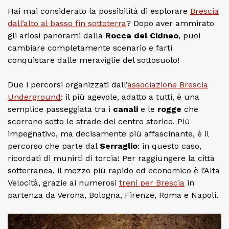
Hai mai considerato la possibilità di esplorare
Brescia
dall’alto al basso fin sottoterra
? Dopo aver ammirato
gli ariosi panorami dalla
Rocca del Cidneo
, puoi
cambiare completamente scenario e farti
conquistare dalle meraviglie del sottosuolo!
Due i percorsi organizzati dall’
associazione Brescia
Underground
: il più agevole, adatto a tutti, è una
semplice passeggiata tra i
canali
e le
rogge
che
scorrono sotto le strade del centro storico. Più
impegnativo, ma decisamente più affascinante, è il
percorso che parte dal
Serraglio
: in questo caso,
ricordati di munirti di torcia! Per raggiungere la città
sotterranea, il mezzo più rapido ed economico è l’Alta
Velocità, grazie ai numerosi
treni per Brescia
in
partenza da Verona, Bologna, Firenze, Roma e Napoli.