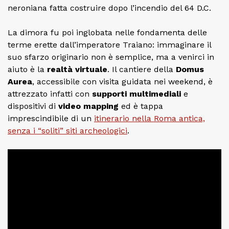
neroniana fatta costruire dopo l’incendio del 64 D.C.
La dimora fu poi inglobata nelle fondamenta delle
terme erette dall’imperatore Traiano: immaginare il
suo sfarzo originario non è semplice, ma a venirci in
aiuto è la
realtà virtuale
. Il cantiere della
Domus
Aurea
, accessibile con visita guidata nei weekend, è
attrezzato infatti con
supporti multimediali
e
dispositivi di
video mapping
ed è tappa
imprescindibile di un
itinerario nella Roma antica,
senza i “soliti” siti archeologici
.