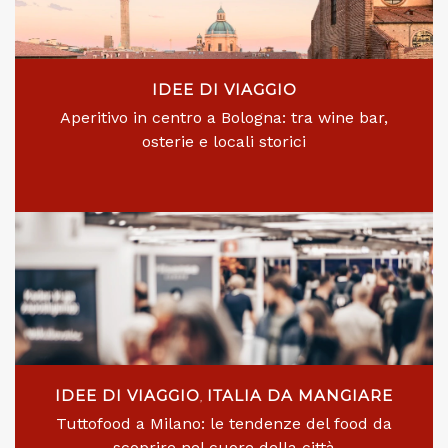
IDEE DI VIAGGIO
Aperitivo in centro a Bologna: tra wine bar,
osterie e locali storici
IDEE DI VIAGGIO
ITALIA DA MANGIARE
,
Tuttofood a Milano: le tendenze del food da
scoprire nel cuore della città