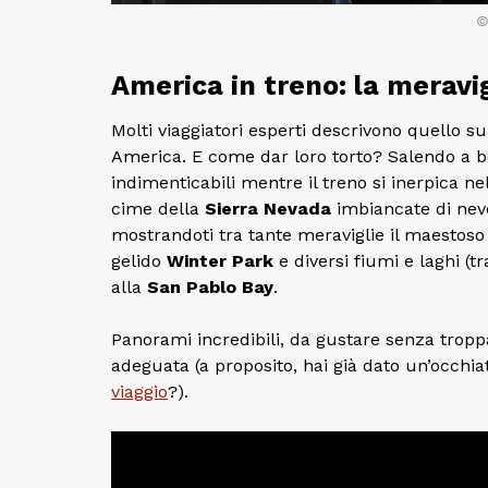
©
America in treno: la meravig
Molti viaggiatori esperti descrivono quello s
America. E come dar loro torto? Salendo a bo
indimenticabili mentre il treno si inerpica n
cime della
Sierra Nevada
imbiancate di neve
mostrandoti tra tante meraviglie il maesto
gelido
Winter Park
e diversi fiumi e laghi (t
alla
San Pablo Bay
.
Panorami incredibili, da gustare senza tropp
adeguata (a proposito, hai già dato un’occhia
viaggio
?).