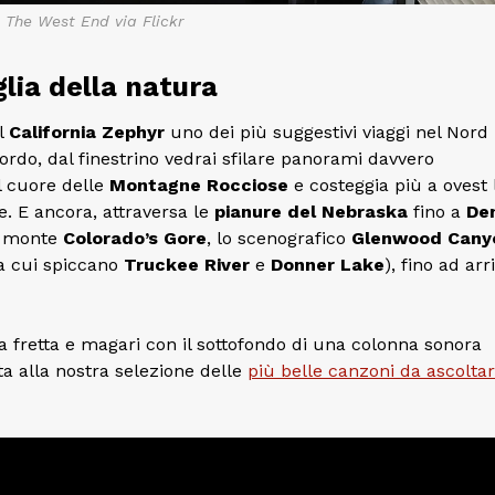
 The West End via Flickr
lia della natura
ul
California Zephyr
uno dei più suggestivi viaggi nel Nord
rdo, dal finestrino vedrai sfilare panorami davvero
el cuore delle
Montagne Rocciose
e costeggia più a ovest 
. E ancora, attraversa le
pianure del Nebraska
fino a
De
so monte
Colorado’s Gore
, lo scenografico
Glenwood Cany
ra cui spiccano
Truckee River
e
Donner Lake
), fino ad arr
a fretta e magari con il sottofondo di una colonna sonora
ta alla nostra selezione delle
più belle canzoni da ascoltar