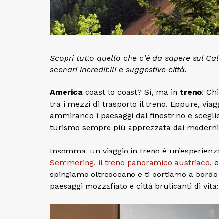
Scopri tutto quello che c’è da sapere sul Cali
scenari incredibili e suggestive città.
America
coast to coast? Sì, ma in
treno
! C
tra i mezzi di trasporto il treno. Eppure, via
ammirando i paesaggi dal finestrino e sceglie
turismo sempre più apprezzata dai moderni 
Insomma, un viaggio in treno è un’esperienz
Semmering, il treno panoramico austriaco
, 
spingiamo oltreoceano e ti portiamo a bordo
paesaggi mozzafiato e città brulicanti di vita