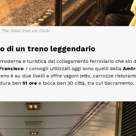
 The West End via Flickr
rio di un treno leggendario
 moderna e turistica del collegamento ferroviario che sin d
 Francisco
. I convogli utilizzati oggi sono quelli della
Amtr
eno è su due livelli e offre vagoni letto, carrozze ristorant
o dura ben
51 ore
e tocca ben 30 città, tra cui Sacramento,