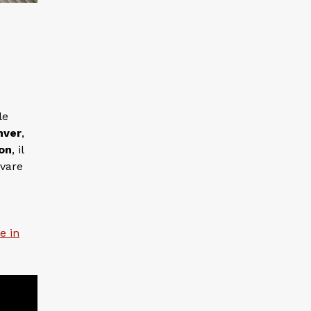
le
nver
,
on
, il
ivare
e in