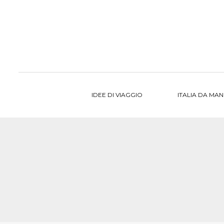
al
contenuto
IDEE DI VIAGGIO
ITALIA DA MA