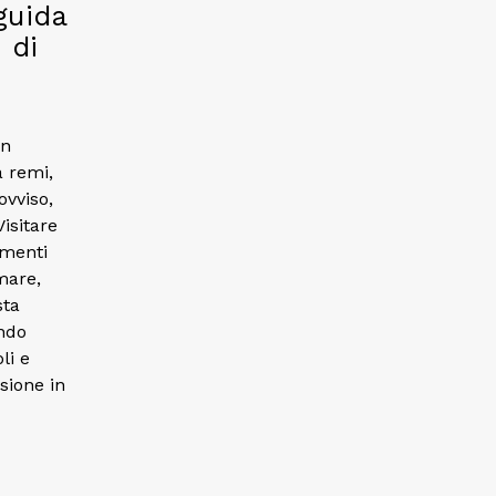
guida
 di
un
a remi,
ovviso,
isitare
omenti
 mare,
sta
ando
li e
sione in