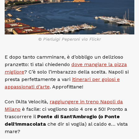
© Pierluigi Peperoni via Flickr
E dopo tanto camminare, è d’obbligo un delizioso
pranzetto: ti stai chiedendo
dove mangiare la pizza
migliore
? C’è solo l’imbarazzo della scelta. Napoli si
presta perfettamente a vari
itinerari per golosi e
appassionati d’arte
. Approfittane!
Con l’Alta Velocità,
raggiungere in treno Napoli da
Milano
è facile: ci vogliono solo 4 ore e 50! Pronto a
trascorrere il
Ponte di Sant’Ambrogio (o Ponte
dell’Immacolata
che dir si voglia) al caldo e… vista
mare?