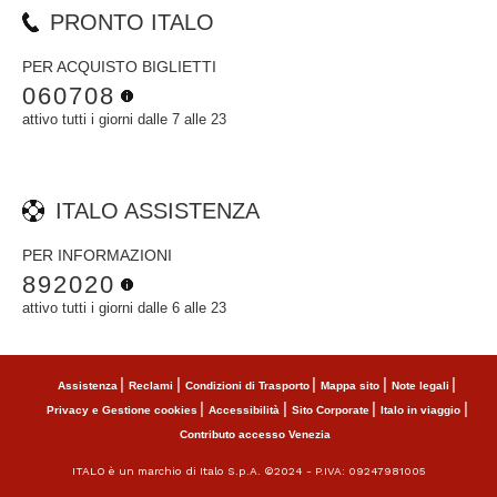
PRONTO ITALO
PER ACQUISTO BIGLIETTI
060708
attivo tutti i giorni dalle 7 alle 23
ITALO ASSISTENZA
PER INFORMAZIONI
892020
attivo tutti i giorni dalle 6 alle 23
Assistenza
Reclami
Condizioni di Trasporto
Mappa sito
Note legali
Privacy e Gestione cookies
Accessibilità
Sito Corporate
Italo in viaggio
Contributo accesso Venezia
ITALO è un marchio di Italo S.p.A. ©2024 - P.IVA: 09247981005